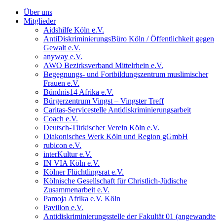
Über uns
Mitglieder
Aidshilfe Köln e.V.
AntiDiskriminierungsBüro Köln / Öffentlichkeit gegen
Gewalt e.V.
anyway e.V.
AWO Bezirksverband Mittelrhein e.V.
Begegnungs- und Fortbildungszentrum muslimischer
Frauen e.V.
Bündnis14 Afrika e.V.
Bürgerzentrum Vingst – Vingster Treff
Caritas-Servicestelle Antidiskriminierungsarbeit
Coach e.V.
Deutsch-Türkischer Verein Köln e.V.
Diakonisches Werk Köln und Region gGmbH
rubicon e.V.
interKultur e.V.
IN VIA Köln e.V.
Kölner Flüchtlingsrat e.V.
Kölnische Gesellschaft für Christlich-Jüdische
Zusammenarbeit e.V.
Pamoja Afrika e.V. Köln
Pavillon e.V.
Antidiskriminierungsstelle der Fakultät 01 (angewandte