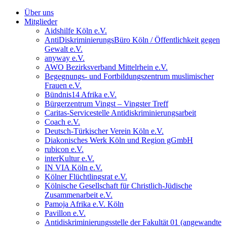
Über uns
Mitglieder
Aidshilfe Köln e.V.
AntiDiskriminierungsBüro Köln / Öffentlichkeit gegen
Gewalt e.V.
anyway e.V.
AWO Bezirksverband Mittelrhein e.V.
Begegnungs- und Fortbildungszentrum muslimischer
Frauen e.V.
Bündnis14 Afrika e.V.
Bürgerzentrum Vingst – Vingster Treff
Caritas-Servicestelle Antidiskriminierungsarbeit
Coach e.V.
Deutsch-Türkischer Verein Köln e.V.
Diakonisches Werk Köln und Region gGmbH
rubicon e.V.
interKultur e.V.
IN VIA Köln e.V.
Kölner Flüchtlingsrat e.V.
Kölnische Gesellschaft für Christlich-Jüdische
Zusammenarbeit e.V.
Pamoja Afrika e.V. Köln
Pavillon e.V.
Antidiskriminierungsstelle der Fakultät 01 (angewandte