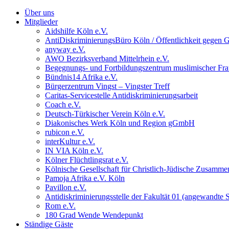
Über uns
Mitglieder
Aidshilfe Köln e.V.
AntiDiskriminierungsBüro Köln / Öffentlichkeit gegen G
anyway e.V.
AWO Bezirksverband Mittelrhein e.V.
Begegnungs- und Fortbildungszentrum muslimischer Fra
Bündnis14 Afrika e.V.
Bürgerzentrum Vingst – Vingster Treff
Caritas-Servicestelle Antidiskriminierungsarbeit
Coach e.V.
Deutsch-Türkischer Verein Köln e.V.
Diakonisches Werk Köln und Region gGmbH
rubicon e.V.
interKultur e.V.
IN VIA Köln e.V.
Kölner Flüchtlingsrat e.V.
Kölnische Gesellschaft für Christlich-Jüdische Zusammen
Pamoja Afrika e.V. Köln
Pavillon e.V.
Antidiskriminierungsstelle der Fakultät 01 (angewandte
Rom e.V.
180 Grad Wende Wendepunkt
Ständige Gäste