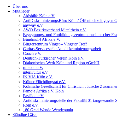
Über uns
Mitglieder
Aidshilfe Köln e.V.
AntiDiskriminierungsBüro Köln / Öffentlichkeit gegen G
anyway e.V.
AWO Bezirksverband Mittelrhein e.V.
Begegnungs- und Fortbildungszentrum muslimischer Fra
Bündnis14 Afrika e.V.
Bürgerzentrum Vingst – Vingster Treff
Caritas-Servicestelle Antidiskriminierungsarbeit
Coach e.V.
Deutsch-Türkischer Verein Köln e.V.
Diakonisches Werk Köln und Region gGmbH
rubicon e.V.
interKultur e.V.
IN VIA Köln e.V.
Kölner Flüchtlingsrat e.V.
Kölnische Gesellschaft für Christlich-Jüdische Zusammen
Pamoja Afrika e.V. Köln
Pavillon e.V.
Antidiskriminierungsstelle der Fakultät 01 (angewandte
Rom e.V.
180 Grad Wende Wendepunkt
Ständige Gäste